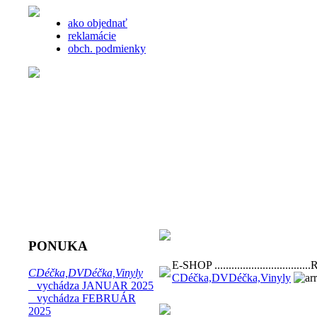
ako objednať
reklamácie
obch. podmienky
PONUKA
E-SHOP ...............................
CDéčka,DVDéčka,Vinyly
CDéčka,DVDéčka,Vinyly
vychádza JANUAR 2025
vychádza FEBRUÁR
2025