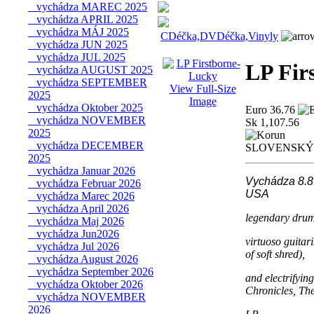
vychádza MAREC 2025
vychádza APRIL 2025
vychádza MÁJ 2025
CDéčka,DVDéčka,Vinyly
vychádza JUN 2025
vychádza JUL 2025
LP Fir
vychádza AUGUST 2025
vychádza SEPTEMBER
View Full-Size
2025
Image
vychádza Oktober 2025
Euro 36.76
vychádza NOVEMBER
Sk 1,107.56
2025
vychádza DECEMBER
2025
vychádza Januar 2026
Vychádza 8.8.
vychádza Februar 2026
USA
vychádza Marec 2026
vychádza April 2026
legendary drum
vychádza Maj 2026
vychádza Jun2026
virtuoso guitar
vychádza Jul 2026
of soft shred),
vychádza August 2026
vychádza September 2026
and electrifyin
vychádza Oktober 2026
Chronicles, Th
vychádza NOVEMBER
2026