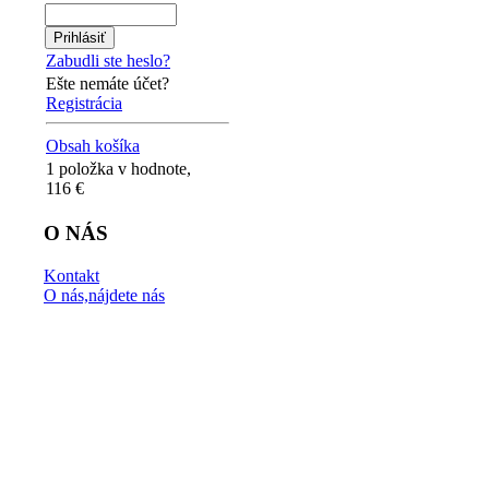
Zabudli ste heslo?
Ešte nemáte účet?
Registrácia
Obsah košíka
1 položka v hodnote,
116 €
O NÁS
Kontakt
O nás,nájdete nás