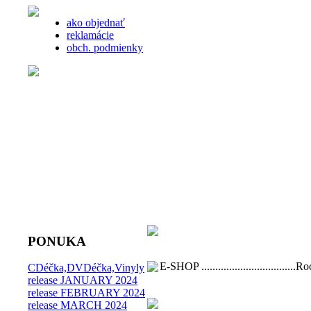
ako objednať
reklamácie
obch. podmienky
PONUKA
E-SHOP ..................................
CDéčka,DVDéčka,Vinyly
release JANUARY 2024
release FEBRUARY 2024
release MARCH 2024