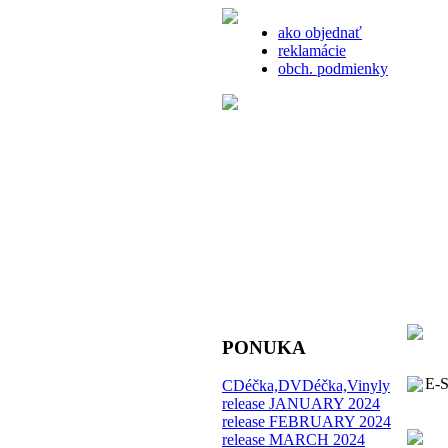
ako objednať
reklamácie
obch. podmienky
PONUKA
E-SH
CDéčka,DVDéčka,Vinyly
release JANUARY 2024
release FEBRUARY 2024
release MARCH 2024