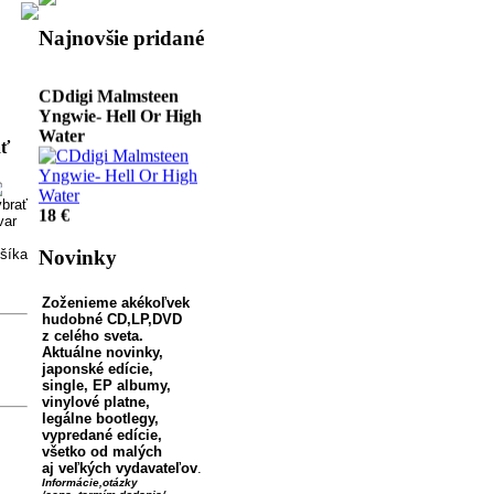
Pridať do košíka
Najnovšie pridané
CDdigi Malmsteen
Yngwie- Hell Or High
Water
ať
18 €
542,27 Sk
Pridať do košíka
Novinky
CDdigi Coldrain -
Zoženieme akékoľvek
OPTIMIZE =
hudobné CD,LP,
DVD
OPTDEMISE
z celého sveta.
Aktuálne novinky,
japonské edície,
single, EP albumy,
vinylové platne,
19 €
legálne bootlegy,
572,39 Sk
vypredané edície,
všetko od malých
Pridať do košíka
aj veľkých vydavateľov
.
Informácie,otázky