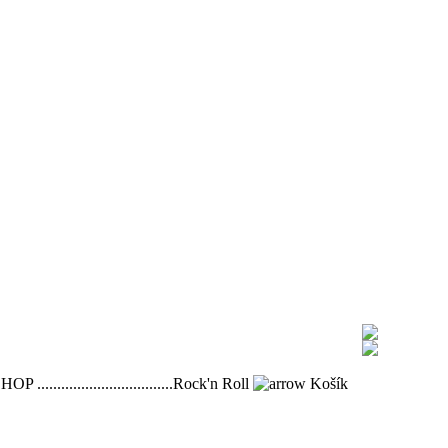
OP ..................................Rock'n Roll
Košík