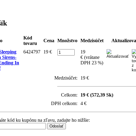
ík
Kód
o
Cena
Množstvo
Medzisúčet
Aktualizov
tovaru
leeping
6424797
19 €
19
 Sirens-
€ (vrátane
Ending In
DPH 23 %)
f
Medzisúčet:
19 €
Celkom:
19 € (572,39 Sk)
DPH celkom:
4 €
te kód ku kupónu na zľavu, zadajte ho nižšie: