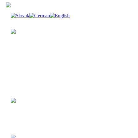
LP IRON SAVIOR -
Deathbringer
35 €
1.054,41 Sk
Pridať do košíka
CD IRON SAVIOR -
Deathbringer
18 €
542,27 Sk
Pridať do košíka
LP Malmsteen Yngwie-
Hell Or High Water
30 €
903,78 Sk