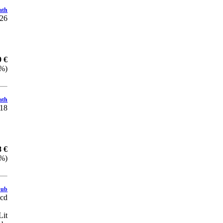
ath
26
9 €
 %)
ath
18
8 €
 %)
Dub
1cd
it