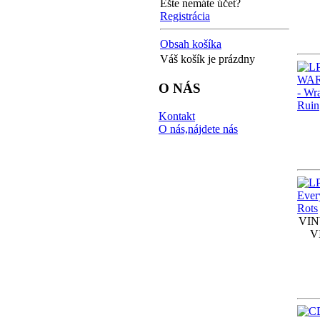
Ešte nemáte účet?
Registrácia
Obsah košíka
Váš košík je prázdny
O NÁS
Kontakt
O nás,nájdete nás
VINY
V