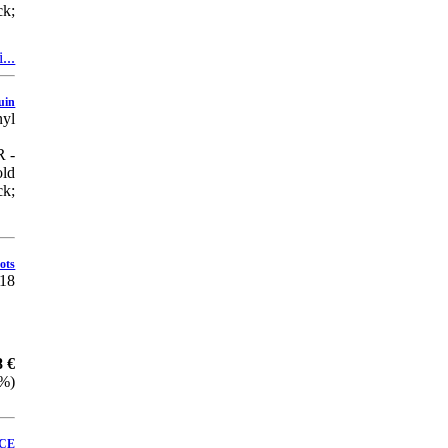
ck;
CD GRAVE DANCE
COMPANY Ruins
...
18 €
uin
542,27 Sk
nyl
Pridať do košíka
 -
old
3CD SWANS- Newly
ck;
Sentient Being
28 €
ots
843,53 Sk
18
Pridať do košíka
CD IMMINENCE Axis
8 €
Mundi
 %)
19 €
572,39 Sk
ICE