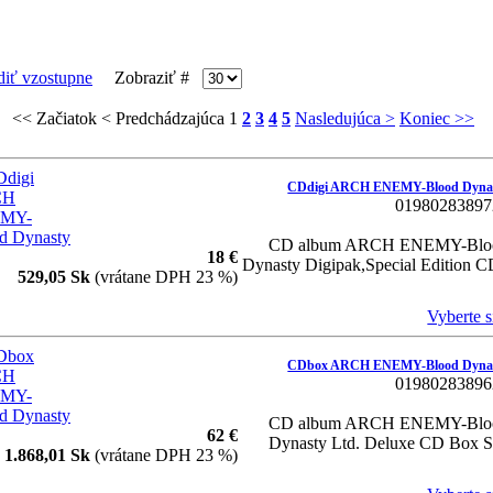
Zobraziť #
<< Začiatok
< Predchádzajúca
1
2
3
4
5
Nasledujúca >
Koniec >>
CDdigi ARCH ENEMY-Blood Dyna
01980283897
CD album ARCH ENEMY-Blo
18 €
Dynasty Digipak,Special Edition C
529,05 Sk
(vrátane DPH 23 %)
Vyberte si
CDbox ARCH ENEMY-Blood Dyna
01980283896
CD album ARCH ENEMY-Blo
62 €
Dynasty Ltd. Deluxe CD Box S
1.868,01 Sk
(vrátane DPH 23 %)