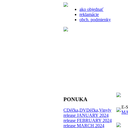
ako objednať
reklamácie
obch. podmienky
PONUKA
E-SH
CDéčka,DVDéčka,Vinyly
MA
release JANUARY 2024
release FEBRUARY 2024
release MARCH 2024