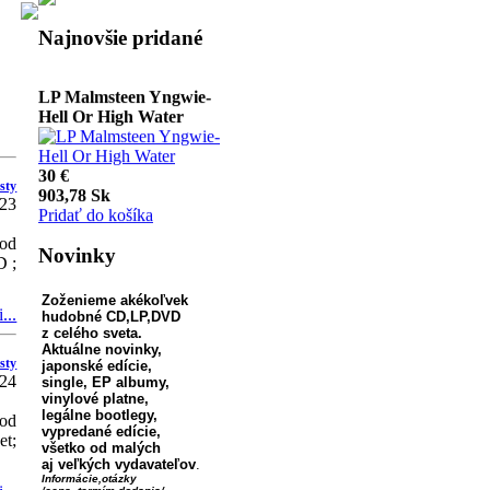
Najnovšie pridané
LP Malmsteen Yngwie-
Hell Or High Water
30 €
903,78 Sk
Pridať do košíka
sty
23
CDdigi Malmsteen
Yngwie- Hell Or High
od
Novinky
Water
D ;
Zoženieme akékoľvek
...
hudobné CD,LP,
DVD
z celého sveta.
18 €
Aktuálne novinky,
542,27 Sk
sty
japonské edície,
Pridať do košíka
24
single, EP albumy,
vinylové platne,
legálne bootlegy,
od
vypredané edície,
CDdigi Coldrain -
et;
všetko od malých
OPTIMIZE =
aj veľkých vydavateľov
.
OPTDEMISE
Informácie,otázky