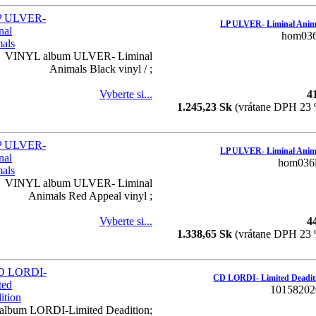
LP ULVER- Liminal Anim
hom036
VINYL album ULVER- Liminal
Animals Black vinyl / ;
Vyberte si...
4
1.245,23 Sk
(vrátane DPH 23
LP ULVER- Liminal Anim
hom036
VINYL album ULVER- Liminal
Animals Red Appeal vinyl ;
Vyberte si...
4
1.338,65 Sk
(vrátane DPH 23
CD LORDI- Limited Deadit
10158202
album LORDI-Limited Deadition;