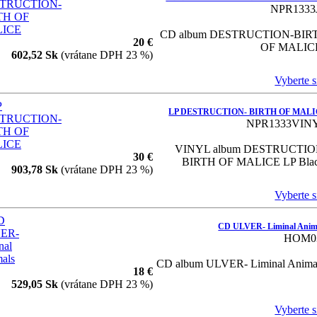
NPR1333
CD album DESTRUCTION-BIR
20 €
OF MALICE
602,52 Sk
(vrátane DPH 23 %)
Vyberte si
LP DESTRUCTION- BIRTH OF MAL
NPR1333VIN
VINYL album DESTRUCTIO
30 €
BIRTH OF MALICE LP Blac
903,78 Sk
(vrátane DPH 23 %)
Vyberte si
CD ULVER- Liminal Anim
HOM0
CD album ULVER- Liminal Anima
18 €
529,05 Sk
(vrátane DPH 23 %)
Vyberte si