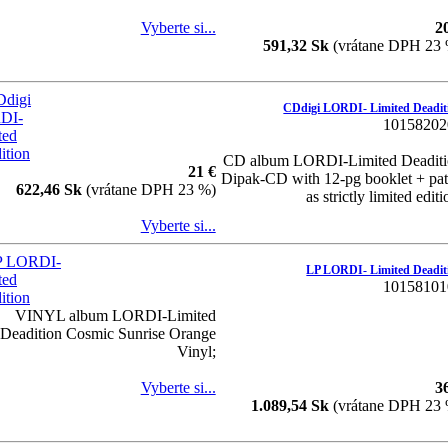
Vyberte si...
2
591,32 Sk
(vrátane DPH 23
CDdigi LORDI- Limited Deadit
10158202
CD album LORDI-Limited Deadit
21 €
Dipak-CD with 12-pg booklet + pa
622,46 Sk
(vrátane DPH 23 %)
as strictly limited editi
Vyberte si...
LP LORDI- Limited Deadit
10158101
VINYL album LORDI-Limited
Deadition Cosmic Sunrise Orange
Vinyl;
Vyberte si...
3
1.089,54 Sk
(vrátane DPH 23