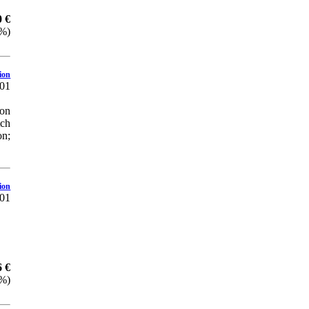
0 €
 %)
ion
01
ion
tch
on;
ion
01
6 €
 %)