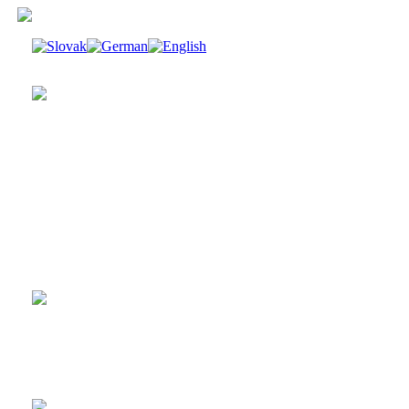
LP IRON SAVIOR -
Deathbringer
35 €
1.054,41 Sk
Pridať do košíka
CD IRON SAVIOR -
Deathbringer
18 €
542,27 Sk
Pridať do košíka