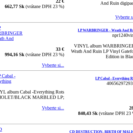
22 €
And Ruin digipa
662,77 Sk
(vrátane DPH 23 %)
Vyberte si
LP WARBRINGER - Wrath And R
npr1240vi
VINYL album WARBRINGER
33 €
Wrath And Ruin LP Vinyl Gatef
994,16 Sk
(vrátane DPH 23 %)
Edition in Bla
Vyberte si...
LP Cabal - Everything R
40656297293
L album Cabal -Everything Rots
IOLET/BLACK MARBLED LP;
Vyberte si...
2
840,43 Sk
(vrátane DPH 23
CD DESTRUCTION- BIRTH OF MAL