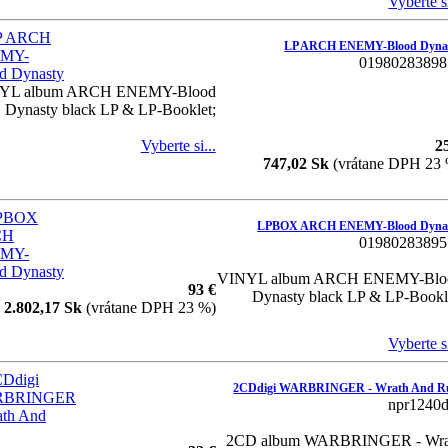
Vyberte si
LP ARCH ENEMY-Blood Dyna
01980283898
YL album ARCH ENEMY-Blood
Dynasty black LP & LP-Booklet;
Vyberte si...
2
747,02 Sk
(vrátane DPH 23
LPBOX ARCH ENEMY-Blood Dyna
01980283895
VINYL album ARCH ENEMY-Blo
93 €
Dynasty black LP & LP-Bookl
2.802,17 Sk
(vrátane DPH 23 %)
Vyberte si
2CDdigi WARBRINGER - Wrath And R
npr1240
2CD album WARBRINGER - Wra