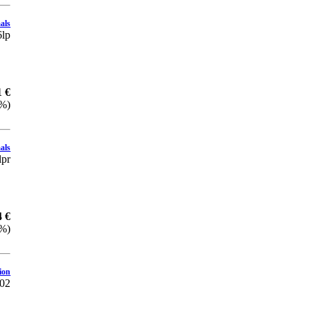
als
18 €
lp
542,27 Sk
Pridať do košíka
1 €
LP TO THE GRAVE
 %)
Liberation Front
39 €
als
1.174,91 Sk
lpr
Pridať do košíka
LP TO THE GRAVE
4 €
Liberation Front
 %)
38 €
1.144,79 Sk
ion
Pridať do košíka
02