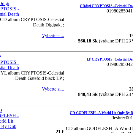
CDdigi CRYPTOSIS -Celestial De
01980285041
CD album CRYPTOSIS-Celestial
Death Digipak, ;
Vyberte si...
1
560,18 Sk
(vrátane DPH 23
LP CRYPTOSIS -Celestial De
01980285042
YL album CRYPTOSIS-Celestial
Death Gatefold black LP ;
Vyberte si...
2
840,43 Sk
(vrátane DPH 23
CD GODFLESH - A World Lit Only By 
fleshrec00
CD album GODFLESH -A World L
21 €